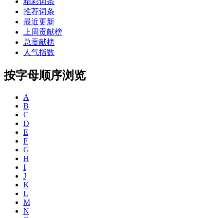
精彩词条
推荐词条
最近更新
上周贡献榜
总贡献榜
人气指数
按字母顺序浏览
A
B
C
D
E
F
G
H
I
J
K
L
M
N