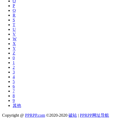
O
P
Q
R
S
T
U
V
W
X
Y
Z
0
1
2
3
4
5
6
7
8
9
其他
Copyright @
PPRPP.com
©2020-2020
破站
|
PPRPP网址导航