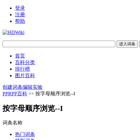
登录
注册
帮助
首页
百科分类
排行榜
图片百科
创建词条
编辑实验
PPRPP百科
>> 按字母顺序浏览--I
按字母顺序浏览--I
词条名称
热门词条